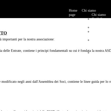
Home
Chi siamo
page
Chi siamo
Cos'è il
Softair
Contatti
I nostri
NTO
campi
ù importanti per la nostra associazione:
Calendario
Eventi
2025
ia delle Entrate, contiene i principi fondamentali su cui è fondata la nostra AS
Foto e
Video
Gallery
e modificato negli anni dall'Assemblea dei Soci, contiene le linee guida per lo sv