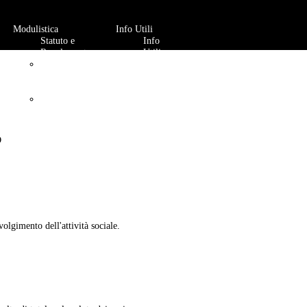
Modulistica
Info Utili
Statuto e
Info
Regolamento
Utili
Iscrizione e
Prova
giornaliera
Calendario,
linee guida
eventi,
modulo
D
squadre
ospiti e
regole di
buona
condotta
olgimento dell'attività sociale.