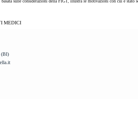
, basata sulle considerazioni della FIGT, illustra le motivazioni con cui è stato sc
I MEDICI
 (BI)
la.it